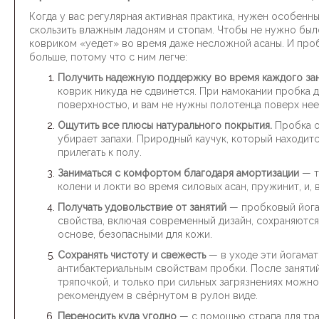
Когда у вас регулярная активная практика, нужен особенн
скользить влажным ладоням и стопам. Чтобы не нужно было
ковриком «уедет» во время даже несложной асаны. И про
больше, потому что с ним легче:
Получить надежную поддержку во время каждого за
коврик никуда не сдвинется. При намокании пробка 
поверхностью, и вам не нужны полотенца поверх нее
Ощутить все плюсы натурального покрытия.
Пробка о
убирает запахи. Природный каучук, который находит
прилегать к полу.
Заниматься с комфортом благодаря амортизации
— т
колени и локти во время силовых асан, пружинит, и, в
Получать удовольствие от занятий
—
пробковый йога
свойства, включая современный дизайн, сохраняются
основе, безопасными для кожи.
Сохранять чистоту и свежесть
— в уходе эти йогама
антибактериальным свойствам пробки. После заняти
тряпочкой, и только при сильных загрязнениях можн
рекомендуем в свёрнутом в рулон виде.
Переносить куда угодно
— с помощью страпа для тра