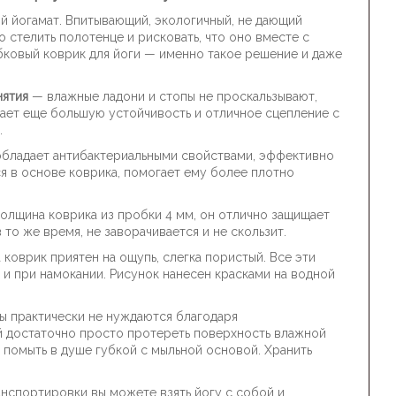
ый йогамат. Впитывающий, экологичный, не дающий
 стелить полотенце и рисковать, что оно вместе с
бковый коврик для йоги — именно такое решение и даже
нятия
— влажные ладони и стопы не проскальзывают,
дает еще большую устойчивость и отличное сцепление с
.
бладает антибактериальными свойствами, эффективно
ся в основе коврика, помогает ему более плотно
олщина коврика из пробки 4 мм, он отлично защищает
 то же время, не заворачивается и не скользит.
 коврик приятен на ощупь, слегка пористый. Все эти
 и при намокании. Рисунок нанесен красками на водной
ты практически не нуждаются благодаря
й достаточно просто протереть поверхность влажной
о помыть в душе губкой с мыльной основой. Хранить
нспортировки вы можете взять йогу с собой и