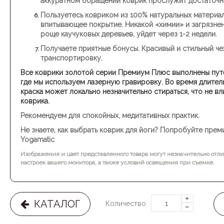
аккуратном обращении коврик прослужит достаточн
Пользуетесь ковриком из 100% натуральных материа
впитывающее покрытие. Никакой «химии» и загрязнен
роще каучуковых деревьев, уйдет через 1-2 недели.
Получаете приятные бонусы.
Красивый и стильный че
транспортировку.
Все коврики золотой серии Премиум Плюс выполнены путем
где мы используем лазерную гравировку. Во время длител
краска может локально незначительно стираться, что не в
коврика.
Рекомендуем для спокойных, медитативных практик.
Не знаете, как выбрать коврик для йоги?
Попробуйте преми
Yogamatic
Изображения и цвет представленного товара могут незначительно отли
настроек вашего монитора, а также условий освещения при съемке.
КАТАЛОГ
Количество