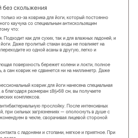
й без скольжения
 только из-за коврика для йоги, который постоянно
ного каучука со специальным антискользящим
ому что:
я.
Подходит как для сухих, так и для влажных ладоней, и
я йоги. Даже пролитый стакан воды не повлияет на
переходите из одной асаны в другую, легко и
ющая поверхность бережет колени и локти, полное
, а сам коврик не сдвинется ни на миллиметр. Даже
ессиональный коврик для йоги нанесена специальная
 а благодаря размерам 185×68 см, вы получаете
ческих комплексов.
антибактериальную прослойку. После интенсивных
й, при сильных загрязнениях — ополоснуть в душе с
екомендуем в чехле, сворачивая лицевой стороной
нтакта с ладонями и стопами, мягкое и приятное. При