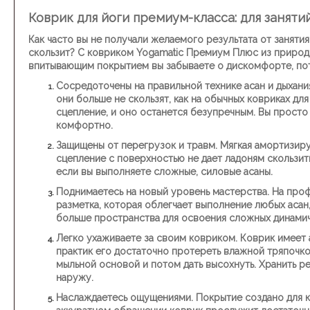
Коврик для йоги премиум-класса: для заняти
Как часто вы не получали желаемого результата от занятия
скользит?
С ковриком
Yogamatic Премиум Плюс
из природ
впитывающим покрытием вы забываете о дискомфорте, пот
Сосредоточены на правильной технике асан и дыхани
они больше не скользят, как на обычных ковриках дл
сцепление, и оно останется безупречным. Вы просто 
комфортно.
Защищены от перегрузок и травм.
Мягкая амортизиру
сцепление с поверхностью не дает ладоням скользить
если вы выполняете сложные, силовые асаны.
Поднимаетесь на новый уровень мастерства.
На проф
разметка, которая облегчает выполнение любых асан,
больше пространства для освоения сложных динами
Легко ухаживаете за своим ковриком.
Коврик имеет 
практик его достаточно протереть влажной тряпочко
мыльной основой и потом дать высохнуть. Хранить р
наружу.
Наслаждаетесь ощущениями.
Покрытие создано для ко