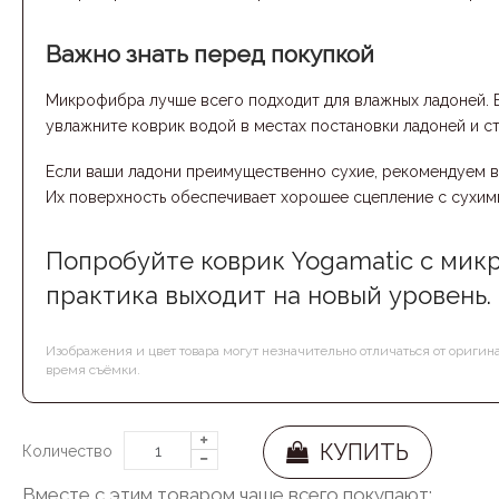
Важно знать перед покупкой
Микрофибра лучше всего подходит для влажных ладоней. Ес
увлажните коврик водой в местах постановки ладоней и ст
Если ваши ладони преимущественно сухие, рекомендуем 
Их поверхность обеспечивает хорошее сцепление с сухим
Попробуйте коврик Yogamatic с микр
практика выходит на новый уровень.
Изображения и цвет товара могут незначительно отличаться от оригин
время съёмки.
КУПИТЬ
Количество
Вместе с этим товаром чаще всего покупают: