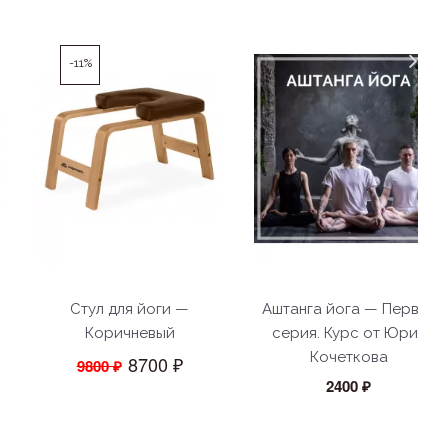
-11%
Стул для йоги —
Аштанга йога — Первая
Коричневый
серия. Курс от Юрия
Кочеткова
8700 ₽
9800 ₽
2400 ₽