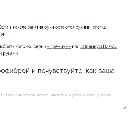
ли в начале занятия руки остаются сухими, слегка
оп.
выбрать коврики серий
«Премиум»
или
«Премиум Плюс»
.
и руками.
офиброй и почувствуйте, как ваша
ала в зависимости от настроек монитора и условий освещения во