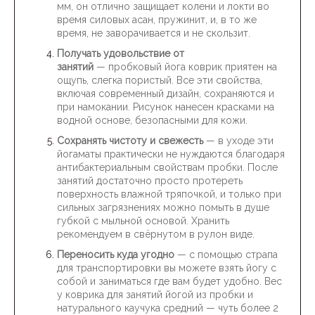
мм, он отлично защищает колени и локти во
время силовых асан, пружинит, и, в то же
время, не заворачивается и не скользит.
Получать удовольствие от
занятий
—
пробковый йога коврик приятен на
ощупь, слегка пористый. Все эти свойства,
включая современный дизайн, сохраняются и
при намокании. Рисунок нанесен красками на
водной основе, безопасными для кожи.
Сохранять чистоту и свежесть
— в уходе эти
йогаматы практически не нуждаются благодаря
антибактериальным свойствам пробки. После
занятий достаточно просто протереть
поверхность влажной тряпочкой, и только при
сильных загрязнениях можно помыть в душе
губкой с мыльной основой. Хранить
рекомендуем в свёрнутом в рулон виде.
Переносить куда угодно
— с помощью страпа
для транспортировки вы можете взять йогу с
собой и заниматься где вам будет удобно. Вес
у коврика для занятий йогой из пробки и
натурального каучука средний — чуть более 2